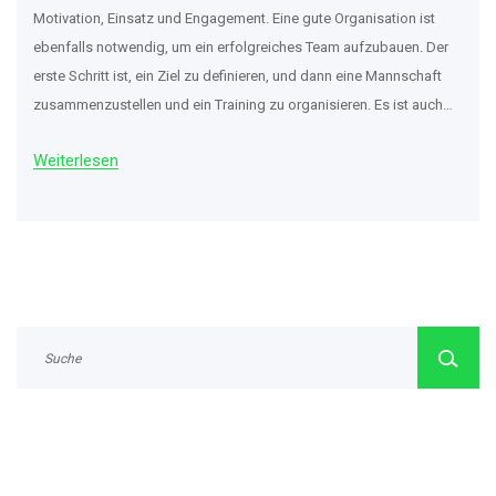
Motivation, Einsatz und Engagement. Eine gute Organisation ist
ebenfalls notwendig, um ein erfolgreiches Team aufzubauen. Der
erste Schritt ist, ein Ziel zu definieren, und dann eine Mannschaft
zusammenzustellen und ein Training zu organisieren. Es ist auch
wichtig, ein passendes Equipment zu haben, um ein
Weiterlesen
professionelles Team aufzubauen. Außerdem wird ein
zuverlässiges Team-Management benötigt, das die Verantwortung
für die Organisation und den reibungslosen Ablauf des
Fußballteams übernimmt. Darüber hinaus ist ein gutes Marketing
und ein zuverlässiger Sponsor wichtig, um das Team bekannt zu
machen und es auf ein höheres Niveau zu bringen.