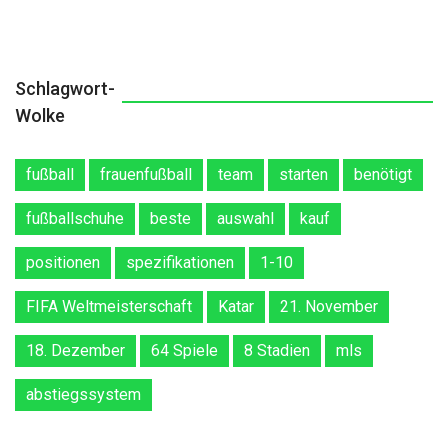
Schlagwort-
Wolke
fußball
frauenfußball
team
starten
benötigt
fußballschuhe
beste
auswahl
kauf
positionen
spezifikationen
1-10
FIFA Weltmeisterschaft
Katar
21. November
18. Dezember
64 Spiele
8 Stadien
mls
abstiegssystem