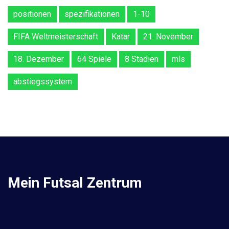
positionen
spezifikationen
1-10
FIFA Weltmeisterschaft
Katar
21. November
18. Dezember
64 Spiele
8 Stadien
mls
abstiegssystem
Mein Futsal Zentrum