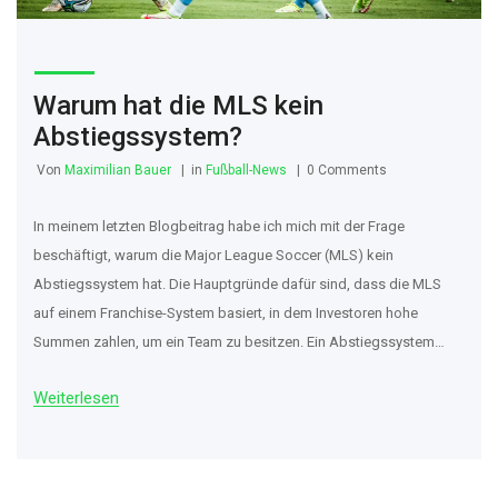
Warum hat die MLS kein
Abstiegssystem?
Von
Maximilian Bauer
in
Fußball-News
0 Comments
In meinem letzten Blogbeitrag habe ich mich mit der Frage
beschäftigt, warum die Major League Soccer (MLS) kein
Abstiegssystem hat. Die Hauptgründe dafür sind, dass die MLS
auf einem Franchise-System basiert, in dem Investoren hohe
Summen zahlen, um ein Team zu besitzen. Ein Abstiegssystem
würde den Wert dieser Investitionen gefährden. Zudem ist die
Weiterlesen
Entwicklung des Fußballs in den USA noch im Aufbau und ein
Abstiegssystem könnte das Wachstum bremsen. Schließlich ist
die MLS auch auf den finanziellen Erfolg angewiesen und
Abstiegs-Dramen könnten die Attraktivität der Liga verringern.