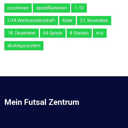
positionen
spezifikationen
1-10
FIFA Weltmeisterschaft
Katar
21. November
18. Dezember
64 Spiele
8 Stadien
mls
abstiegssystem
Mein Futsal Zentrum