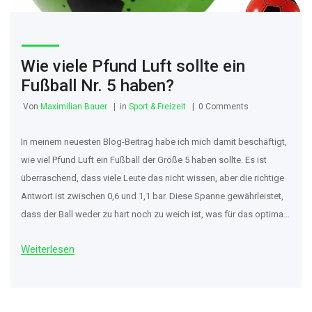
Wie viele Pfund Luft sollte ein
Fußball Nr. 5 haben?
Von
Maximilian Bauer
in
Sport & Freizeit
0 Comments
In meinem neuesten Blog-Beitrag habe ich mich damit beschäftigt,
wie viel Pfund Luft ein Fußball der Größe 5 haben sollte. Es ist
überraschend, dass viele Leute das nicht wissen, aber die richtige
Antwort ist zwischen 0,6 und 1,1 bar. Diese Spanne gewährleistet,
dass der Ball weder zu hart noch zu weich ist, was für das optimale
Fußballerlebnis von entscheidender Bedeutung ist. Es ist wichtig,
Weiterlesen
regelmäßig den Luftdruck zu überprüfen, um die beste Leistung
und Haltbarkeit des Balls zu gewährleisten. Schaut also regelmäßig
vorbei, um mehr über solche interessanten Themen zu erfahren!