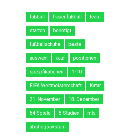
fußball
frauenfußball
team
starten
benötigt
fußballschuhe
beste
auswahl
kauf
positionen
spezifikationen
1-10
FIFA Weltmeisterschaft
Katar
21. November
18. Dezember
64 Spiele
8 Stadien
mls
abstiegssystem