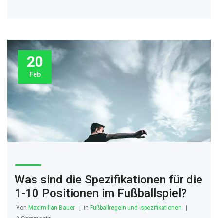
die verschiedenen Arten von Fußballschuhen und hilft den Spielern
bei der Auswahl der besten Fußballschuhe. Fussballschuhe sind
ein wichtiger Bestandteil des Fussballsports. Es gibt verschiedene
Arten von Fußballschuhen mit verschiedenen Funktionen, die
Spieler nach ihren Bedürfnissen und Spielstilen auswählen können.
20
Turf-Schuhe, Indoor-Schuhe, Kunstrasen-Schuhe und Firm Ground-
Feb
Schuhe sind einige der häufigsten Schuhe. Dieser Artikel bietet eine
Übersicht über die verschiedenen Fußballschuhtypen und hilft
Spielern, die besten Schuhe für ihren Spielstil zu finden.
Was sind die Spezifikationen für die
1-10 Positionen im Fußballspiel?
Von
Maximilian Bauer
in
Fußballregeln und -spezifikationen