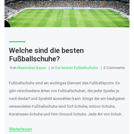
Welche sind die besten
Fußballschuhe?
Von
Maximilian Bauer
in
Die besten Fußballschuhe
0 Comments
Fußballschuhe sind ein wichtiges Element des Fußballsports. Es
gibt verschiedene Arten von Fußballschuhen, die jeder Spieler je
nach Bedarf und Spielstil auswählen kann. Einige der am häufigsten
verwendeten Fußballschuhe sind Turf-Schuhe, Indoor-Schuhe,
Kunstrasen-Schuhe und Firm Ground-Schuhe. Jede Art von Schuh
hat ihre eigenen spezifischen Eigenschaften und Merkmale, die
Weiterlesen
dazu beitragen, den Spieler zu unterstützen. Dieser Artikel erklärt