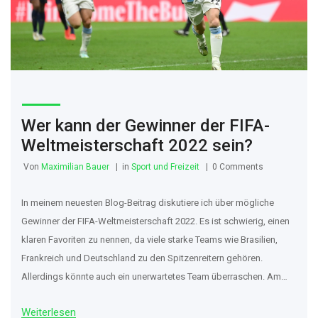
Wer kann der Gewinner der FIFA-
Weltmeisterschaft 2022 sein?
Von
Maximilian Bauer
in
Sport und Freizeit
0 Comments
In meinem neuesten Blog-Beitrag diskutiere ich über mögliche
Gewinner der FIFA-Weltmeisterschaft 2022. Es ist schwierig, einen
klaren Favoriten zu nennen, da viele starke Teams wie Brasilien,
Frankreich und Deutschland zu den Spitzenreitern gehören.
Allerdings könnte auch ein unerwartetes Team überraschen. Am
Ende des Tages hängt alles von der Form und Fitness der Spieler
Weiterlesen
sowie dem Spielverlauf ab. Bleiben Sie dran, um zu sehen, wer die