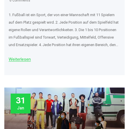
0 Comments
1. Fußball ist ein Sport, der von einer Mannschaft mit 11 Spielern
auf dem Platz gespielt wird. 2. Jede Position auf dem Spielfeld hat
eigene Rollen und Verantwortlichkeiten. 3. Die 1 bis 10 Positionen
im Fußballspiel sind Torwart, Verteidigung, Mittelfeld, Offensive
und Ersatzspieler. 4. Jede Position hat ihren eigenen Bereich, den
sie bewachen muss, um die gegnerische Mannschaft zu
Weiterlesen
verhindern, Tore zu schießen und das Spiel zu gewinnen. 5. Jede
Position hat eigene Fähigkeiten und Fertigkeiten, die sie benötigen,
um ihre Aufgaben erfolgreich zu erfüllen.
31
Jan