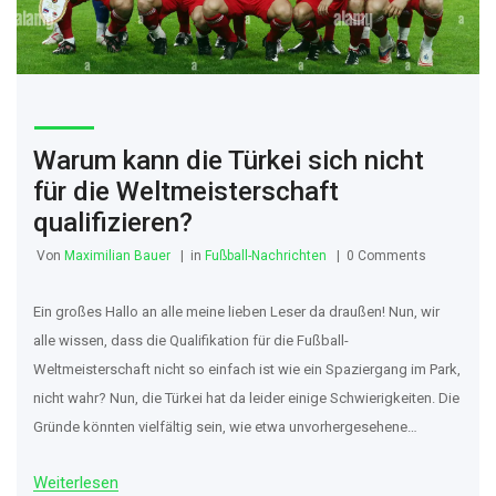
Warum kann die Türkei sich nicht
für die Weltmeisterschaft
qualifizieren?
Von
Maximilian Bauer
in
Fußball-Nachrichten
0 Comments
Ein großes Hallo an alle meine lieben Leser da draußen! Nun, wir
alle wissen, dass die Qualifikation für die Fußball-
Weltmeisterschaft nicht so einfach ist wie ein Spaziergang im Park,
nicht wahr? Nun, die Türkei hat da leider einige Schwierigkeiten. Die
Gründe könnten vielfältig sein, wie etwa unvorhergesehene
Verletzungen von Schlüsselspielern oder vielleicht fehlt ihnen
Weiterlesen
einfach der Fußballzauber, den andere Teams aufblitzen lassen.