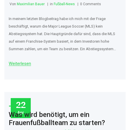
Von
Maximilian Bauer
in
Fußball-News
0 Comments
In meinem letzten Blogbeitrag habe ich mich mit der Frage
beschäftigt, warum die Major League Soccer (MLS) kein
Abstiegssystem hat. Die Hauptgründe dafür sind, dass die MLS
auf einem Franchise-System basiert, in dem Investoren hohe
Summen zahlen, um ein Team zu besitzen. Ein Abstiegssystem
würde den Wert dieser Investitionen gefährden. Zudem ist die
Weiterlesen
Entwicklung des Fußballs in den USA noch im Aufbau und ein
Abstiegssystem könnte das Wachstum bremsen. Schließlich ist
die MLS auch auf den finanziellen Erfolg angewiesen und
Abstiegs-Dramen könnten die Attraktivität der Liga verringern.
22
Apr
Was wird benötigt, um ein
Frauenfußballteam zu starten?