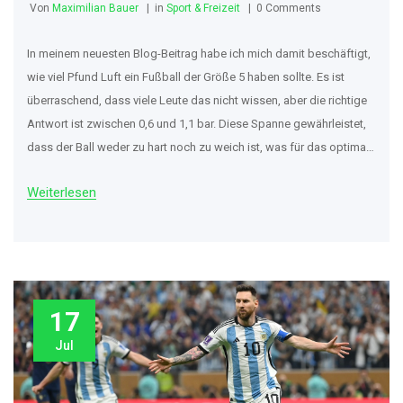
Von
Maximilian Bauer
in
Sport & Freizeit
0 Comments
In meinem neuesten Blog-Beitrag habe ich mich damit beschäftigt,
wie viel Pfund Luft ein Fußball der Größe 5 haben sollte. Es ist
überraschend, dass viele Leute das nicht wissen, aber die richtige
Antwort ist zwischen 0,6 und 1,1 bar. Diese Spanne gewährleistet,
dass der Ball weder zu hart noch zu weich ist, was für das optimale
Fußballerlebnis von entscheidender Bedeutung ist. Es ist wichtig,
Weiterlesen
regelmäßig den Luftdruck zu überprüfen, um die beste Leistung
und Haltbarkeit des Balls zu gewährleisten. Schaut also regelmäßig
vorbei, um mehr über solche interessanten Themen zu erfahren!
17
Jul