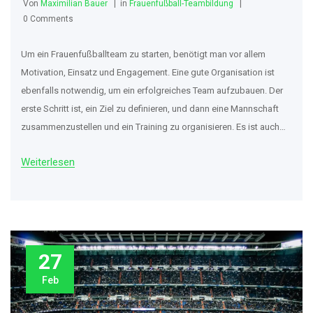
Von
Maximilian Bauer
in
Frauenfußball-Teambildung
0 Comments
Um ein Frauenfußballteam zu starten, benötigt man vor allem
Motivation, Einsatz und Engagement. Eine gute Organisation ist
ebenfalls notwendig, um ein erfolgreiches Team aufzubauen. Der
erste Schritt ist, ein Ziel zu definieren, und dann eine Mannschaft
zusammenzustellen und ein Training zu organisieren. Es ist auch
wichtig, ein passendes Equipment zu haben, um ein
Weiterlesen
professionelles Team aufzubauen. Außerdem wird ein
zuverlässiges Team-Management benötigt, das die Verantwortung
für die Organisation und den reibungslosen Ablauf des
Fußballteams übernimmt. Darüber hinaus ist ein gutes Marketing
und ein zuverlässiger Sponsor wichtig, um das Team bekannt zu
machen und es auf ein höheres Niveau zu bringen.
27
Feb