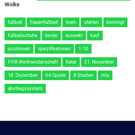
Wolke
fußball
frauenfußball
team
starten
benötigt
fußballschuhe
beste
auswahl
kauf
positionen
spezifikationen
1-10
FIFA Weltmeisterschaft
Katar
21. November
18. Dezember
64 Spiele
8 Stadien
mls
abstiegssystem